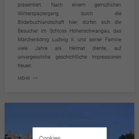
präsentiert. Nach einem gemütlichen
Winterspaziergang durch die
Bilderbuchlandschaft hier, dürfen sich die
Besucher im Schloss Hohenschwangau, das
Märchenkönig Ludwig II. und seiner Familie
viele Jahre als Heimat diente, auf
unvergessliche geschichtliche Impressionen
freuen.
MEHR
Cookies