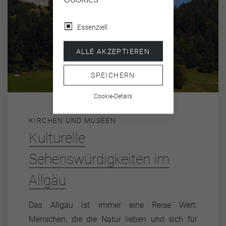
Essenziell
ALLE AKZEPTIEREN
SPEICHERN
Cookie-Details
KIRCHEN UND MUSEEN
Kulturelle
Sehenswürdigkeiten im
Allgäu
Das Allgäu ist immer eine Reise Wert.
Menschen, die die Natur lieben und sich für