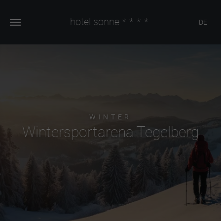
hotel sonne
****
DE
WINTER
Wintersportarena Tegelberg