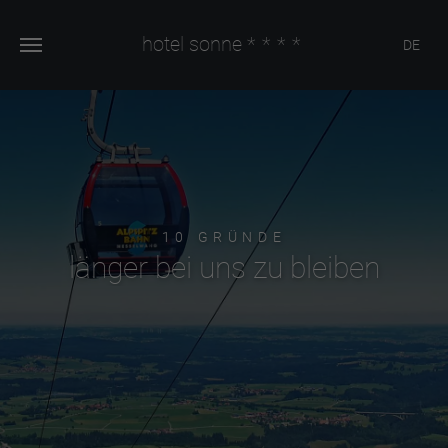
hotel sonne
****
DE
10 GRÜNDE
länger bei uns zu bleiben