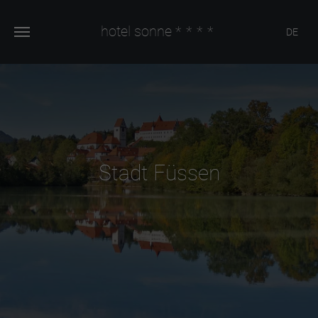
hotel sonne
****
DE
Stadt Füssen