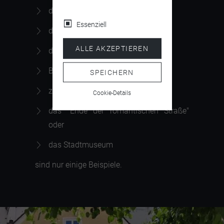
das "Hohe Schloss"
Essenziell
die mittelalterlichen Gebäude
ALLE AKZEPTIEREN
den
Lechfall
Bad Faulenbach
SPEICHERN
zahlreiche Kirchen
Cookie-Details
das "Ende der romantischen Straße"
oder
das Stadtmuseum
sind nur einige Beispiele.