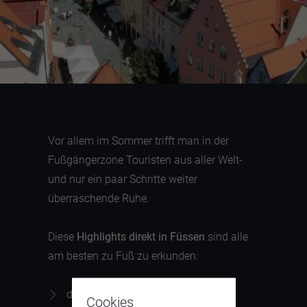
Vor allem im Sommer trifft man in der
Fußgängerzone Touristen aus aller Welt-
und nur ein paar Schritte weiter
überraschende Ruhe.
Diese
Highlights direkt in Füssen
sind alle
am besten zu Fuß zu erkunden:
den alten Sebastianfriedhof
Cookies