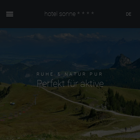
hotel sonne
****
DE
RUHE & NATUR PUR
Perfekt für aktive