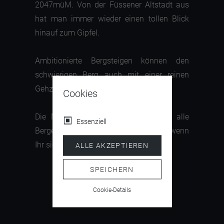
2047müM. Von der Füssener Altstadt aus
hat man immer wieder einen tollen Blick
hinauf zum Gipfel.
Ambitionierte Bergsteigen können den
schwierigen Berg auch mit einer reinen
Gehzeit von 6h erklimmen.
Cookies
Die Marina an der Rezeption kennt alle
Essenziell
Berge in der Umgebung- sie freut sich, wenn
Ihr sie um Tipps fragt.
ALLE AKZEPTIEREN
SPEICHERN
Cookie-Details