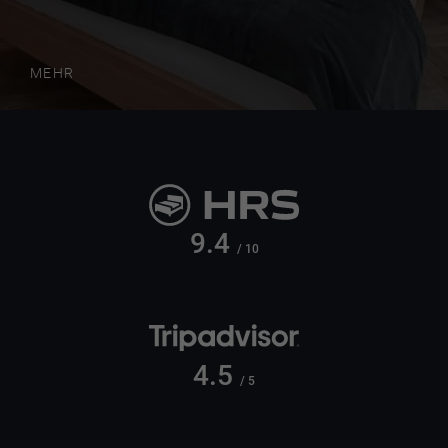
MEHR
9.4
/ 10
4.5
/ 5