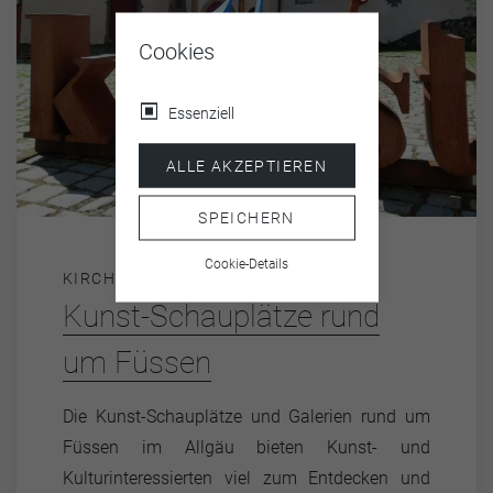
Cookies
Essenziell
ALLE AKZEPTIEREN
SPEICHERN
Cookie-Details
KIRCHEN UND MUSEEN
Kunst-Schauplätze rund
um Füssen
Die Kunst-Schauplätze und Galerien rund um
Füssen im Allgäu bieten Kunst- und
Kulturinteressierten viel zum Entdecken und