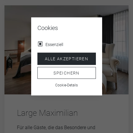
Cookies
Essenziell
ALLE AKZEPTIEREN
SPEICHERN
Cookie-Details
Large Maximilian
Für alle Gäste, die das Besondere und