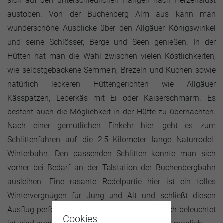
sich auf den unterschiedlichen Hängen nach Herzenslust
austoben. Von der Buchenberg Alm aus kann man
wunderschöne Ausblicke über den Allgäuer Königswinkel
und seine Schlösser, Berge und Seen genießen. In der
Hütten hat man die Wahl zwischen vielen Köstlichkeiten,
wie selbstgebackene Semmeln, Brezeln und Kuchen sowie
natürlich leckeren Hüttengerichten wie Allgäuer
Kässpatzen, Leberkäs mit Ei oder Kaiserschmarrn. Es
besteht auch die Möglichkeit in der Hütte zu übernachten.
Nach einer gemütlichen Einkehr hier, geht es zum
Schlittenfahren auf die 2,5 Kilometer lange Naturrodel-
Winterbahn. Den passenden Schlitten konnte man sich
vorher bei Bedarf an der Talstation der Buchenbergbahn
ausleihen. Eine rasante Rodelpartie hier ist ein tolles
Wintervergnügen für Jung und Alt und schließt diesen
Ausflug perfekt ab. Da die Naturrodelbahn auch beleuchtet
Cookies