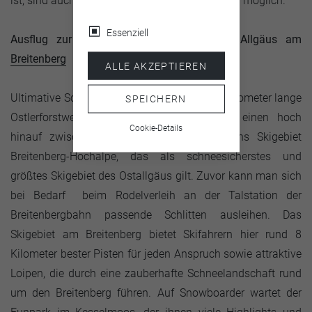
ist, sind auch abendliche Abfahrten im Dunkeln möglich.
Essenziell
Ausflug zur längsten Naturrodelbahn des Allgäus am
Breitenberg
ALLE AKZEPTIEREN
Ultimative Schlittengaudi verspricht der 6,5 Kilometer lange
SPEICHERN
Ostlerforstweg. Die Breitenbergbahn bringt einen hoch
Cookie-Details
hinauf zwischen 1200 und 1600 Metern ins Skigebiet
Breitenberg-Hochalpe, das als schneesicherstes und
größtes Skigebiet des Ostallgäus gilt. Zuvor kann man sich
bei Bedarf beim Rodelverleih an der Talstation der
Breitenbergbahn passende Schlitten ausleihen. Das
Skigebiet am Breitenberg bietet Skifahrern hier rund 8
Kilometer bester Pisten für jeden Anspruch sowie attraktive
Loipen, die durch eine zauberhafte Schneelandschaft rund
um den Breitenberg führen. Auf Snowboarder wartet der