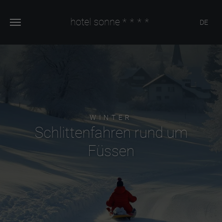
hotel sonne
****
DE
WINTER
Schlittenfahren rund um
Füssen