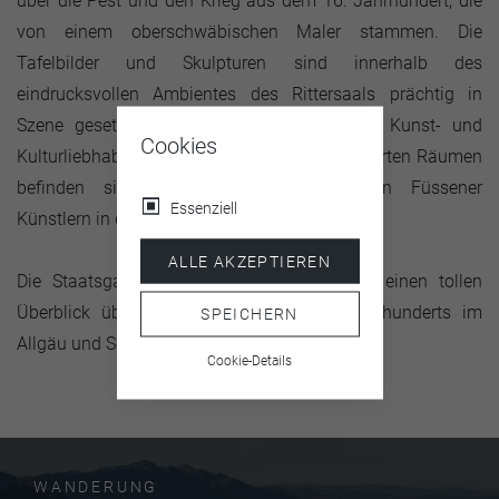
über die Pest und den Krieg aus dem 16. Jahrhundert, die
von einem oberschwäbischen Maler stammen. Die
Tafelbilder und Skulpturen sind innerhalb des
eindrucksvollen Ambientes des Rittersaals prächtig in
Szene gesetzt und lassen die Herzen von Kunst- und
Cookies
Kulturliebhabern höher schlagen. In benachbarten Räumen
befinden sich außerdem Kunstwerke von Füssener
Essenziell
Künstlern in der städtischen Gemäldegalerie.
ALLE AKZEPTIEREN
Die Staatsgalerie im Hohen Schloss bietet einen tollen
Überblick über die Kunst des 15./16. Jahrhunderts im
SPEICHERN
Allgäu und Schwaben.
Cookie-Details
WANDERUNG