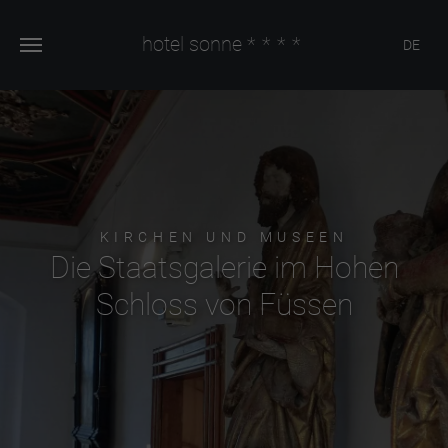
hotel sonne
****
DE
KIRCHEN UND MUSEEN
Die Staatsgalerie im Hohen
Schloss von Füssen