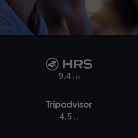
9.4
/ 10
4.5
/ 5