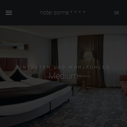
hotel sonne
****
DE
EINTRETEN UND WOHLFÜHLEN
Medium