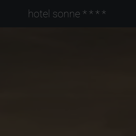
hotel sonne
****