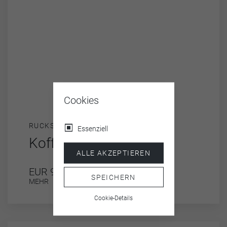
Cookies
RUCKSÄCKE & TASCHEN
Essenziell
Koffer Set klein
ALLE AKZEPTIEREN
EUR 99,00
SPEICHERN
MEHR
Cookie-Details