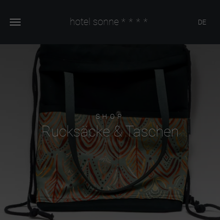
hotel sonne
****
DE
SHOP
Rucksäcke & Taschen