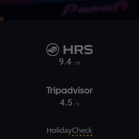
9.4
/ 10
4.5
/ 5