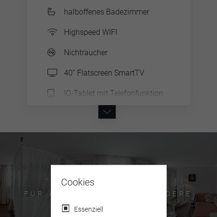
halboffenes Badezimmer
Highspeed WIFI
Nichtraucher
40“ Flatscreen SmartTV
IQ-Tablet mit Telefonfunktion
Schreibtisch
Kühlschrank / Minibar
Safe
Föhn
Romantic
Cookies
FÜR ALLE, DIE DAS BESONDERE
Kostenlose Pflegeprodukte
SUCHEN
Essenziell
Bademantel