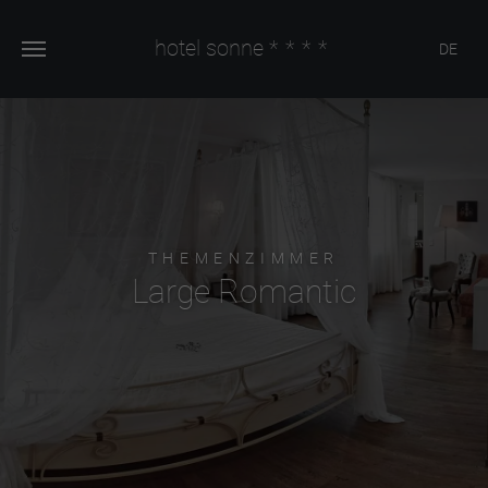
hotel sonne
****
DE
THEMENZIMMER
Large Romantic