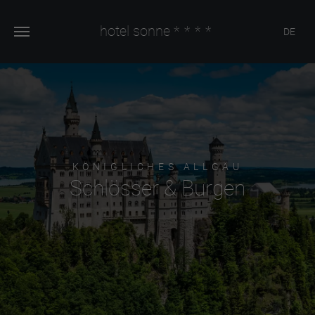
hotel sonne
****
DE
KÖNIGLICHES ALLGÄU
Schlösser & Burgen