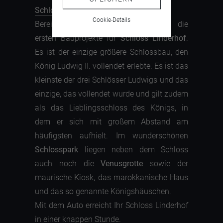
Schloss Linderhof
:
Cookie-Details
Bereits 1868 entwickelte Ludwig II. die
ersten Bauprojekte für
Schloss Linderhof
.
Es ist der einzige größere Schlossbau, den
König Ludwig II. vollendet erlebte. Es ist das
kleinste der drei Schlösser Ludwigs und das
einzige, das vollendet wurde und gilt zudem
als das Lieblingsschloss des Königs, in
dem er sich mit großem Abstand am
häufigsten aufhielt. Im wunderschönen
Schlosspark
liegen neben dem Schloss
auch noch die
Venusgrotte
sowie der
maurische Kiosk, das marokkanische Haus
und das so genannte Königshäuschen.
Mit dem Auto erreicht Ihr Schloss Linderhof
in einer knappen Stunde.