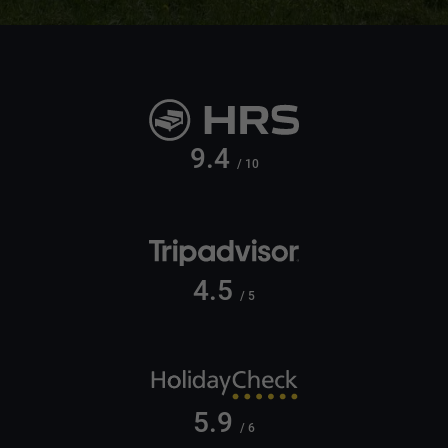
9.4
/ 10
4.5
/ 5
5.9
/ 6