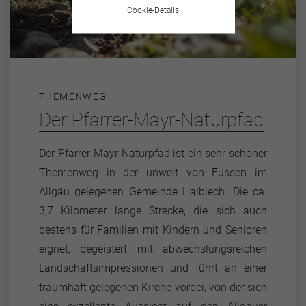
Cookie-Details
THEMENWEG
Der Pfarrer-Mayr-Naturpfad
Der Pfarrer-Mayr-Naturpfad ist ein sehr schöner
Themenweg in der unweit von Füssen im
Allgäu gelegenen Gemeinde Halblech. Die ca.
3,7 Kilometer lange Strecke, die sich auch
bestens für Familien mit Kindern und Senioren
eignet, begeistert mit abwechslungsreichen
Landschaftsimpressionen und führt an einer
traumhaft gelegenen Kirche vorbei, von der sich