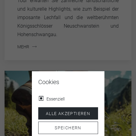
Tour erwarten Sie zahlreiche landschaftliche
und kulturelle Highlights, wie zum Beispiel der
imposante Lechfall und die weltberühmten
Königsschlösser Neuschwanstein und
Hohenschwangau.
MEHR
Cookies
Essenziell
ALLE AKZEPTIEREN
SPEICHERN