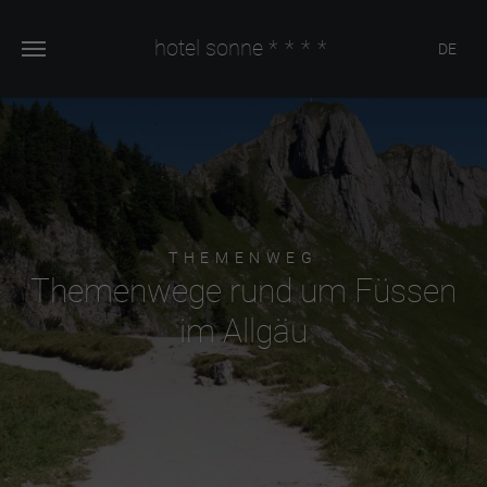
hotel sonne
****
DE
THEMENWEG
Themenwege rund um Füssen
im Allgäu