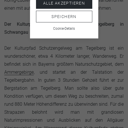
König-Ludwig-Touren teilnehmen, bei denen Wanderführer
ALLE AKZEPTIEREN
einen mit auf die Spuren des Märchenkönigs nehmen.
SPEICHERN
Der Kulturpfad Schutzengelweg am Tegelberg in
Cookie-Details
Schwangau
Der Kulturpfad Schutzengelweg am Tegelberg ist ein
wunderschöner, etwa 4 Kilometer langer, Wanderweg. Er
befindet sich in Bayerns größtem Naturschutzgebiet, dem
Ammergebirge
, und startet an der Talstation der
Tegelbergbahn. In guten 3 Stunden Gehzeit führt er zur
Bergstation am Tegelberg. Man sollte also über gute
Kondition verfügen, um diesen Weg zu beschreiten, zumal
rund 880 Meter Höhendifferenz zu überwinden sind. Für die
Strapazen belohnt wird man mit grandiosen
Naturimpressionen und Ausblicken auf den Allgäuer