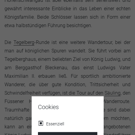
Hohenschwangau ist aber ebenfalls sehr sehenswert und
gewährt interessante Einblicke in das Leben einer echten
Königsfamilie. Beide Schlösser lassen sich in Form einer
etwa halbstündigen Führung besichtigen.
Die
Tegelberg
-Runde ist eine weitere Wandertour, bei der
man auf königlichen Spuren wandelt. Sie führt vorbei am
Tegelberghaus, einem beliebten Ziel von König Ludwig, und
am Berggasthof Bleckenau, das einst Ludwigs Vater
Maximilian II. erbauen ließ. Für sportlich ambitionierte
Wanderer, die über gute Kondition, Trittsicherheit und
Schwindelfreiheit verfügen, ist die Tour auf den
Säuling
, den
Füssener Hausberg, die ideale royale Wanderroute.
Cookies
Traumhafte Naturimpressionen und Ausblicke sind dabei
natürlich garantiert. Wer nicht alleine wandern möchten,
Essenziell
kann an einer der regelmäßig in Füssen angebotenen