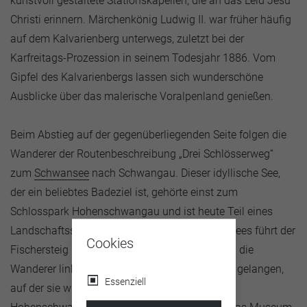
kunstvoll gestaltete Stationskapellen, die an das Leid Jesu
Christi erinnern. Märchenkönig Ludwig II. war früher häufig
auf dem Kalvarienberg unterwegs, zuletzt bei der
Karfreitags-Prozession in seinem Todesjahr 1886. Vom
Gipfel des Kalvarienbergs lassen sich wunderschöne
Ausblicke über das malerische Voralpenland genießen.
Beim Abstieg auf der gegenüberliegenden Seite folgen die
Wanderer der Routenbeschreibung „Drei Schlösserweg“
zum
Schwansee
nach Schwangau. Dieser idyllische See,
der ein beliebtes Badeziel ist, gehörte einst zum
Schlosspark Hohenschwangau und ist heute Teil eines
Landschaftsschutzgebietes. Am Ostende des Sees führt der
Cookies
Fischersteig in Serpentinen bergauf. Hier gehen die
Wanderer links weiter, um zur Fürstenstraße zu gelangen,
Essenziell
auf der sie wiederum links abbiegen, um nach