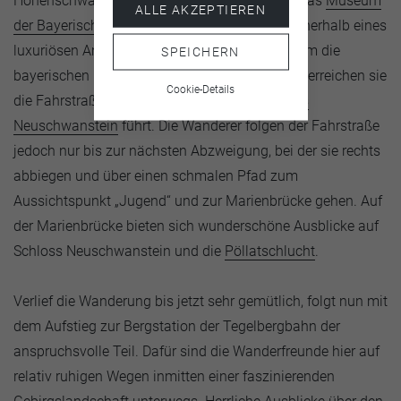
Hohenschwangau zu kommen. Nachdem sie das
Museum
ALLE AKZEPTIEREN
der Bayerischen Könige
passiert haben, das innerhalb eines
luxuriösen Ambientes viel Sehenswertes rundum die
SPEICHERN
bayerischen Könige und deren Schlösser zeigt, erreichen sie
Cookie-Details
die Fahrstraße, die zum weltbekannten
Schloss
Neuschwanstein
führt. Die Wanderer folgen der Fahrstraße
jedoch nur bis zur nächsten Abzweigung, bei der sie rechts
abbiegen und über einen schmalen Pfad zum
Aussichtspunkt „Jugend“ und zur Marienbrücke gehen. Auf
der Marienbrücke bieten sich wunderschöne Ausblicke auf
Schloss Neuschwanstein und die
Pöllatschlucht
.
Verlief die Wanderung bis jetzt sehr gemütlich, folgt nun mit
dem Aufstieg zur Bergstation der Tegelbergbahn der
anspruchsvolle Teil. Dafür sind die Wanderfreunde hier auf
relativ ruhigen Wegen inmitten einer faszinierenden