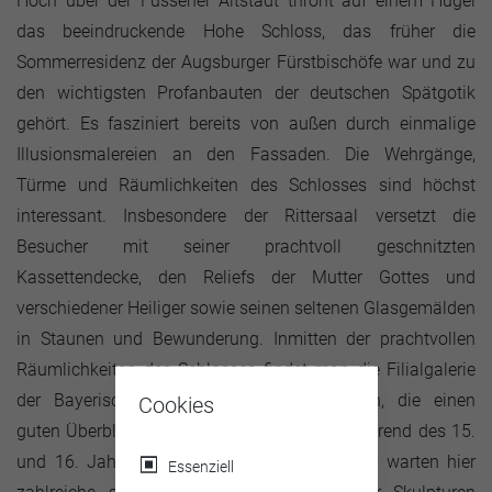
Hoch über der Füssener Altstadt thront auf einem Hügel
das beeindruckende Hohe Schloss, das früher die
Sommerresidenz der Augsburger Fürstbischöfe war und zu
den wichtigsten Profanbauten der deutschen Spätgotik
gehört. Es fasziniert bereits von außen durch einmalige
Illusionsmalereien an den Fassaden. Die Wehrgänge,
Türme und Räumlichkeiten des Schlosses sind höchst
interessant. Insbesondere der Rittersaal versetzt die
Besucher mit seiner prachtvoll geschnitzten
Kassettendecke, den Reliefs der Mutter Gottes und
verschiedener Heiliger sowie seinen seltenen Glasgemälden
in Staunen und Bewunderung. Inmitten der prachtvollen
Räumlichkeiten des Schlosses findet man die Filialgalerie
der Bayerischen Staatsgemäldesammlungen, die einen
Cookies
guten Überblick über die Kunst im Allgäu während des 15.
und 16. Jahrhunderts gibt. Auf die Besucher warten hier
Essenziell