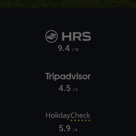
9.4
/ 10
4.5
/ 5
5.9
/ 6