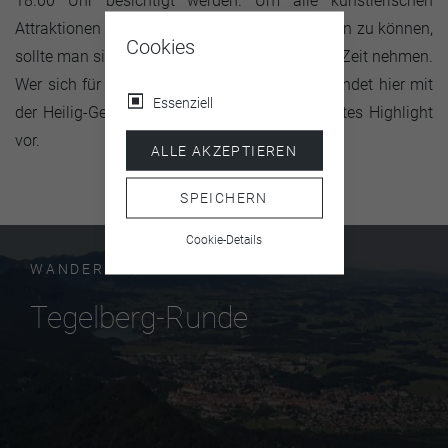
18.00 Uhr besichtigt werden. Um alle künstlerischen
Attraktionen in der Kirche ausgiebig besichtigen zu können,
Cookies
sollte man sich mindestens eine halbe Stunde Zeit nehmen.
Wer sich für historische Kirchen interessiert, findet hier mit
Essenziell
der Heilig-Geist-Spitalkirche jedenfalls ein echtes Highlight
vor.
ALLE AKZEPTIEREN
SPEICHERN
Cookie-Details
WANDERUNG
Tegelberg-Runde