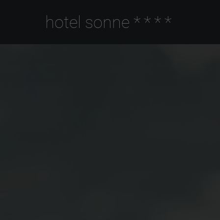
hotel sonne
****