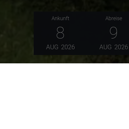
Ankunft
Abreise
8
9
AUG
2026
AUG
2026
Der
Säuling
ist ein 2047 Meter hoher Berg in
erinnernden Silhouette die Landschaft in diese
Der
Säuling
erfreut sich besonderer Beliebthei
zwischen Bayern und Österreich und er kann vo
bis zum Säulinghaus in etwa 1720 Metern Hö