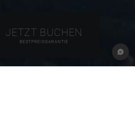
JETZT BUCHEN
BESTPREISGARANTIE
Füssen
und prägt mit seiner an eine Pyramide
ngen liefert. Über dem Berg verläuft die Grenze
ing
führt von
Schwangau
aus in etwa 2 Stunden
bayerische Spezialitäten zur Stärkung anbietet.