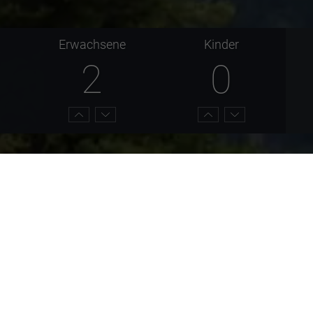
Erwachsene
Kinder
2
0
 den Ammergauer Alpen. Er ist ein Wahrzeichen der Region um
r Gegend.
t bei Wanderern und Kletterern, denen er phantastische Bedingu
n beiden Seiten aus bestiegen werden. Eine Route auf den
Säul
he. Das
Säulinghaus
ist eine Berghütte, die Übernachtungen und 