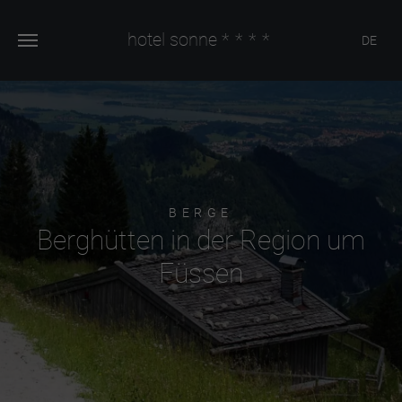
hotel sonne
****
DE
BERGE
Berghütten in der Region um
Füssen