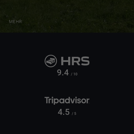
MEHR
9.4
/ 10
4.5
/ 5