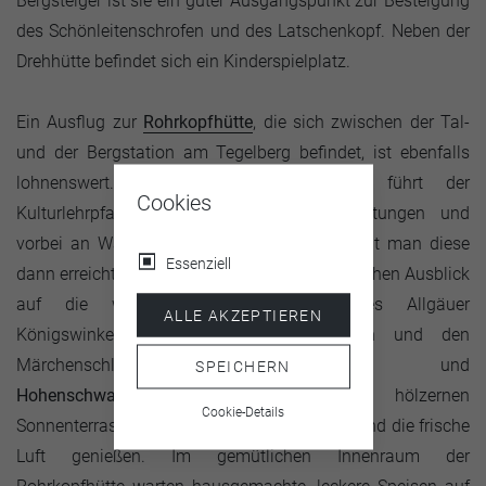
Bergsteiger ist sie ein guter Ausgangspunkt zur Besteigung
des Schönleitenschrofen und des Latschenkopf. Neben der
Drehhütte befindet sich ein Kinderspielplatz.
Ein Ausflug zur
Rohrkopfhütte
, die sich zwischen der Tal-
und der Bergstation am Tegelberg befindet, ist ebenfalls
lohnenswert. Von der Talstation aus führt der
Cookies
Kulturlehrpfad „
Schutzengelweg
“ über Lichtungen und
vorbei an Wäldern und Wiesen zur Hütte. Hat man diese
Essenziell
dann erreicht, wird man mit einem phantastischen Ausblick
auf die wunderschöne Landschaft des Allgäuer
ALLE AKZEPTIEREN
Königswinkels mitsamt den vielen Seen und den
Märchenschlössern
Neuschwanstein
und
SPEICHERN
Hohenschwangau
belohnt. Auf der hölzernen
Cookie-Details
Sonnenterrasse lassen sich tolle Aussichten und die frische
Luft genießen. Im gemütlichen Innenraum der