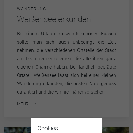
WANDERUNG
Weißensee erkunden
Bei einem Urlaub im wunderschönen Füssen
sollte man sich auch unbedingt die Zeit
nehmen, die verschiedenen Ortsteile der Stadt
am Lech kennenzulernen, die alle ihren ganz
eigenen Charme haben. Der ländlich geprägte
Ortsteil Weißensee lässt sich bei einer kleinen
Wanderung erkunden, die besten Naturgenuss
garantiert und die wir hier näher vorstellen.
MEHR
Cookies