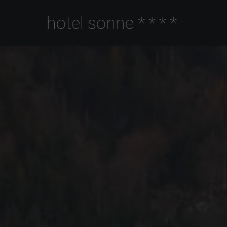
hotel sonne
****