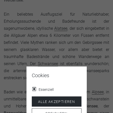
Weißensee.
Ein beliebtes Ausflugsziel für Naturliebhaber,
Erholungsssuchende und Badefreunde ist der
sagenumwobene, idyllische
Alatsee
, der sich eingebettet in
die Allgäuer Alpen etwa 6 Kilometer von Füssen entfernt
befindet. Viele Mythen ranken sich um den Gebirgssee mit
seinem glasklaren Wasser, vor allem aber bietet er
traumhafte Badestrände und schöne Wanderwege an
seinen Ufern. Der
Schwansee
ist ebenfalls wunderschön;
die artenreichen Blumenwiesen des Schwanseeparks
Cookies
erstrecken sich rund um ihn herum.
Essenziell
Baden wie einst König Ludwig II. kann man im
Alpsee
, in
unmittelbarer Nähe zu den Schlössern Neuschwanstein
ALLE AKZEPTIEREN
und Hohenschwangau. Auch der
Faulensee
, der