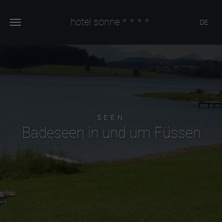
hotel sonne
****
DE
SEEN
Badeseen in und um Füssen