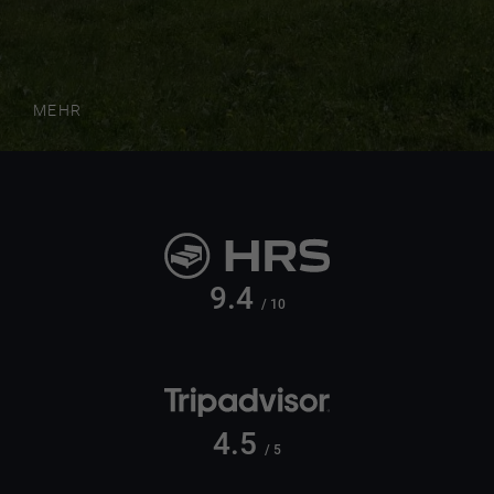
MEHR
9.4
/ 10
4.5
/ 5