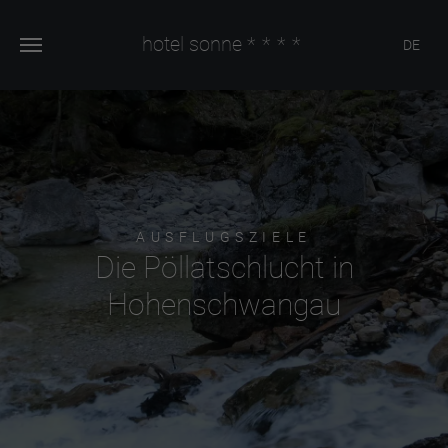
hotel sonne
****
DE
AUSFLUGSZIELE
Die Pöllatschlucht in
Hohenschwangau