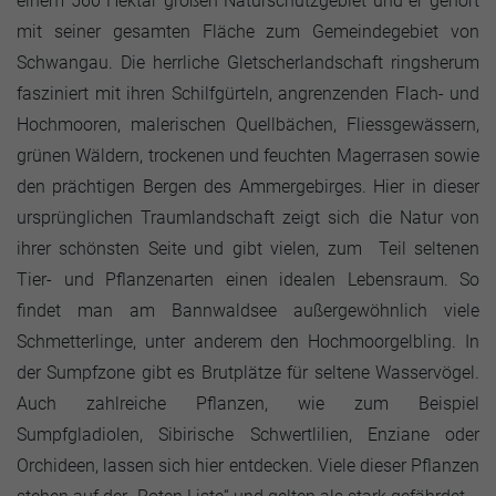
einem 560 Hektar großen Naturschutzgebiet und er gehört
mit seiner gesamten Fläche zum Gemeindegebiet von
Schwangau. Die herrliche Gletscherlandschaft ringsherum
fasziniert mit ihren Schilfgürteln, angrenzenden Flach- und
Hochmooren, malerischen Quellbächen, Fliessgewässern,
grünen Wäldern, trockenen und feuchten Magerrasen sowie
den prächtigen Bergen des Ammergebirges. Hier in dieser
ursprünglichen Traumlandschaft zeigt sich die Natur von
ihrer schönsten Seite und gibt vielen, zum Teil seltenen
Tier- und Pflanzenarten einen idealen Lebensraum. So
findet man am Bannwaldsee außergewöhnlich viele
Schmetterlinge, unter anderem den Hochmoorgelbling. In
der Sumpfzone gibt es Brutplätze für seltene Wasservögel.
Auch zahlreiche Pflanzen, wie zum Beispiel
Sumpfgladiolen, Sibirische Schwertlilien, Enziane oder
Orchideen, lassen sich hier entdecken. Viele dieser Pflanzen