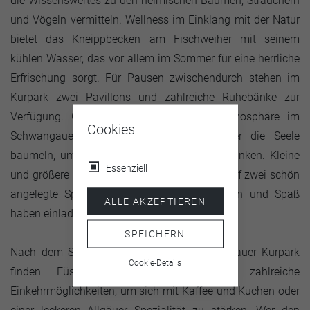
die Wissenswertes zu den heimischen Bäumen, Sträuchern
und Vögeln vermitteln. Wellness im Einklang mit der Natur
bietet das Kneippbecken am Fischweiher mit seinem
kühlen Wasser, das vor allem im Sommer für eine herrliche
Erfrischung sorgt. Für Pausen zwischendurch stehen im
Kurpark zwei Pavillons und zahlreiche Ruhebänke zur
Verfügung. Genießen Sie die friedliche Atmosphäre im
Cookies
Schwangauer Kurpark und lassen Sie hier die Seele
baumeln, um neue Kraft für den Alltag zu tanken. Kleine
Essenziell
und größere Kinder können sich im Kurpark auf zwei schön
angelegte Spielplätze freuen, die zum Toben und Spaß
ALLE AKZEPTIEREN
haben einladen.
SPEICHERN
Nach dem Spaziergang durch den Schwangauer Kurpark
Cookie-Details
finden Füssen-Urlauber in Schwangau zahlreiche
Einkehrmöglichkeiten, um sich mit Kaffee und Kuchen oder