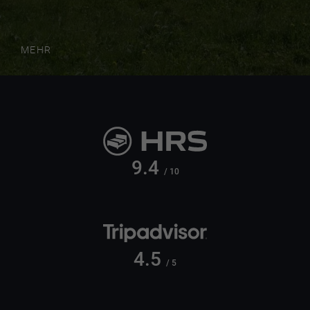
MEHR
9.4
/ 10
4.5
/ 5