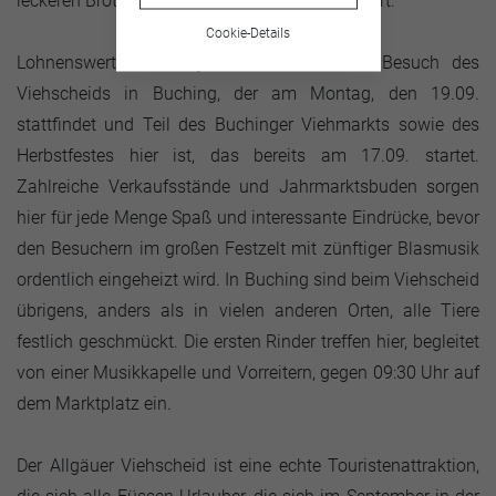
leckeren Brotzeit und erfrischendem Bier gefeiert.
Cookie-Details
Lohnenswert ist auf jeden Fall auch ein Besuch des
Viehscheids in Buching, der am Montag, den 19.09.
stattfindet und Teil des Buchinger Viehmarkts sowie des
Herbstfestes hier ist, das bereits am 17.09. startet.
Zahlreiche Verkaufsstände und Jahrmarktsbuden sorgen
hier für jede Menge Spaß und interessante Eindrücke, bevor
den Besuchern im großen Festzelt mit zünftiger Blasmusik
ordentlich eingeheizt wird. In Buching sind beim Viehscheid
übrigens, anders als in vielen anderen Orten, alle Tiere
festlich geschmückt. Die ersten Rinder treffen hier, begleitet
von einer Musikkapelle und Vorreitern, gegen 09:30 Uhr auf
dem Marktplatz ein.
Der Allgäuer Viehscheid ist eine echte Touristenattraktion,