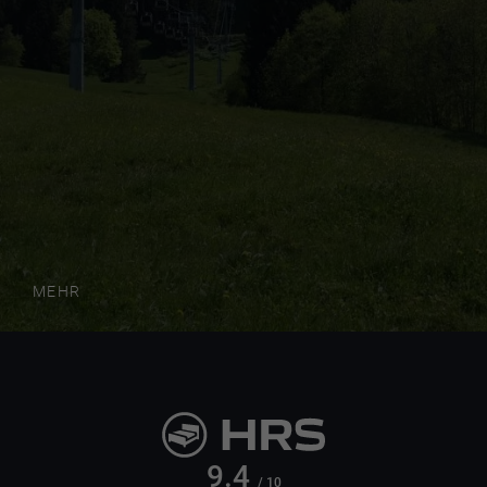
MEHR
9.4
/ 10