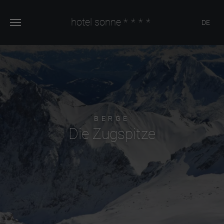
hotel sonne
****
DE
BERGE
Die Zugspitze