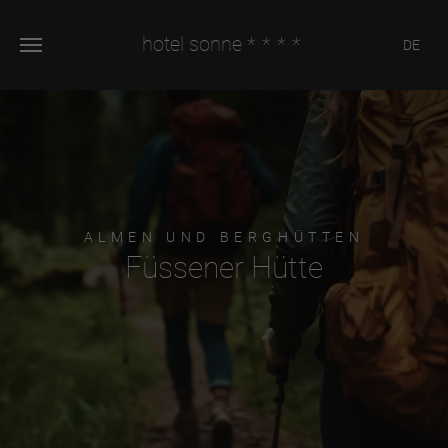
hotel sonne
****
DE
ALMEN UND BERGHÜTTEN
Füssener Hütte