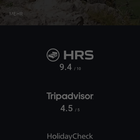
MEHR
9.4
/ 10
4.5
/ 5