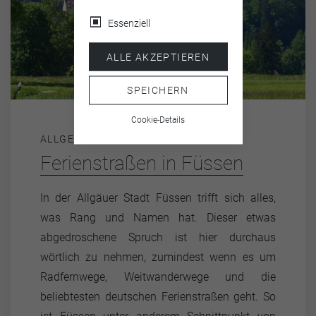
Essenziell
ALLE AKZEPTIEREN
SPEICHERN
Cookie-Details
ALLGEMEIN
Ferienstraßen in Füssen
In der Allgäuer Stadt Füssen trifft sich alles,
was Rang und Namen hat. Dieser etwas
abgedroschene Spruch ist hier durchaus
wörtlich zu nehmen, zumindest wenn es um
Radfernwege, Weitwanderwege und die
beliebtesten deutschen Ferienstraßen geht. So