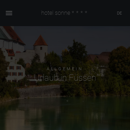
hotel sonne
****
DE
ALLGEMEIN
Urlaub in Füssen