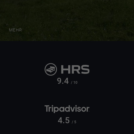
MEHR
9.4
/ 10
4.5
/ 5