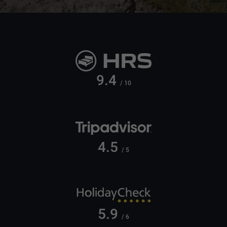
9.4
/ 10
4.5
/ 5
5.9
/ 6