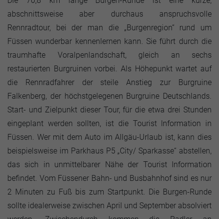
Die 70,8 km lange Burgen-Runde ist eine kurze,
abschnittsweise aber durchaus anspruchsvolle
Rennradtour, bei der man die „Burgenregion“ rund um
Füssen wunderbar kennenlernen kann. Sie führt durch die
traumhafte Voralpenlandschaft, gleich an sechs
restaurierten Burgruinen vorbei. Als Höhepunkt wartet auf
die Rennradfahrer der steile Anstieg zur Burgruine
Falkenberg, der höchstgelegenen Burgruine Deutschlands.
Start- und Zielpunkt dieser Tour, für die etwa drei Stunden
eingeplant werden sollten, ist die Tourist Information in
Füssen. Wer mit dem Auto im Allgäu-Urlaub ist, kann dies
beispielsweise im Parkhaus P5 „City/ Sparkasse“ abstellen,
das sich in unmittelbarer Nähe der Tourist Information
befindet. Vom Füssener Bahn- und Busbahnhof sind es nur
2 Minuten zu Fuß bis zum Startpunkt. Die Burgen-Runde
sollte idealerweise zwischen April und September absolviert