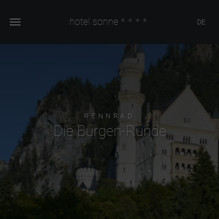
hotel sonne
****
DE
RENNRAD
Die Burgen-Runde