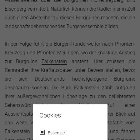
Wissenswertes über die Burgruinen Hohenfreyberg und
Eisenberg vermittelt. Natürlich können die Radler hier in Zell
auch einen Abstecher zu diesen Burgruinen machen, die ein
landschaftsbeherrschendes Burgenensemble bilden.
In der Folge führt die Burgen-Runde weiter nach Pfronten-
Kreuzegg und Pfronten-Meilingen, wo der knackige Anstieg
zur Burgruine
Falkenstein
ansteht. Hier müssen die
Rennradler ihre Kraftausdauer unter Beweis stellen, bevor
sie sich Deutschlands höchstgelegene Burgruine
anschauen können. Die Burg Falkenstein zählt aufgrund
ihrer außergewöhnlichen Höhenlage zu den beliebtesten
Sehenswürdigkeiten des Allgäus. Auf einer
Aussichtsplattform lässt sich ein phantastischer Blick auf
Cookies
das weite Voralpenland genießen. Bei der Abfahrt vom
Falkenstein halten sich die Rennradler links und fahren
Essenziell