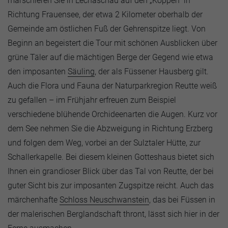
marschieren Sie in Lechaschau auf den „Koppen“ in
Richtung Frauensee, der etwa 2 Kilometer oberhalb der
Gemeinde am östlichen Fuß der Gehrenspitze liegt. Von
Beginn an begeistert die Tour mit schönen Ausblicken über
grüne Täler auf die mächtigen Berge der Gegend wie etwa
den imposanten
Säuling
, der als Füssener Hausberg gilt.
Auch die Flora und Fauna der Naturparkregion Reutte weiß
zu gefallen – im Frühjahr erfreuen zum Beispiel
verschiedene blühende Orchideenarten die Augen. Kurz vor
dem See nehmen Sie die Abzweigung in Richtung Erzberg
und folgen dem Weg, vorbei an der Sulztaler Hütte, zur
Schallerkapelle. Bei diesem kleinen Gotteshaus bietet sich
Ihnen ein grandioser Blick über das Tal von Reutte, der bei
guter Sicht bis zur imposanten Zugspitze reicht. Auch das
märchenhafte
Schloss Neuschwanstein
, das bei Füssen in
der malerischen Berglandschaft thront, lässt sich hier in der