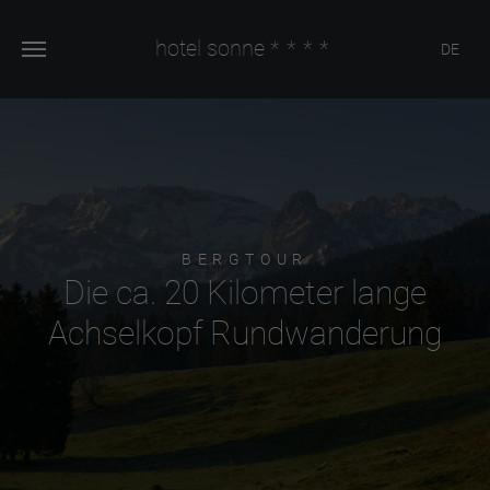
hotel sonne
****
DE
BERGTOUR
Die ca. 20 Kilometer lange
Achselkopf Rundwanderung