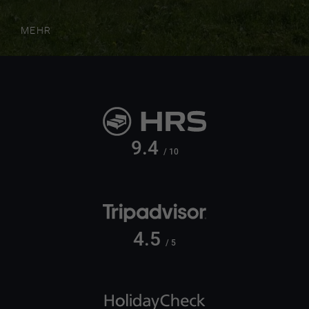
MEHR
9.4
/ 10
4.5
/ 5