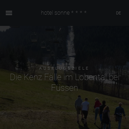
hotel sonne
****
DE
AUSFLUGSZIELE
Die Kenz Fälle im Lobental bei
Füssen