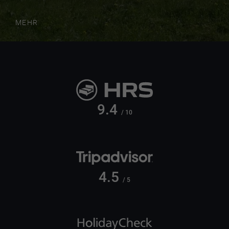
MEHR
9.4
/ 10
4.5
/ 5