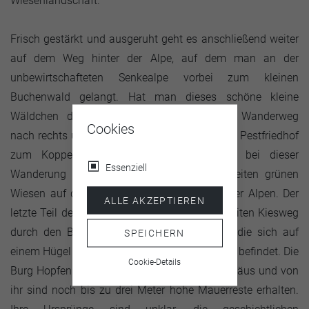
Wiesenlandschaft.
Frisch gestärkt und ausgeruht geht es anschließend weiter
auf dem Weg hinter der Alpe, auf dem man an der
unbewirtschafteten Senkealpe vorbei zum kleinen
Buchenwald gelangt. Hat man dieses schöne kleine
Wäldchen durchwandert, folgt man einem Wanderweg
Cookies
nach rechts und gelangt so über einen kleinen Pestfriedhof
zum Koppenkreuz. Nahezu allgegenwärtig bei dieser
Essenziell
Wanderung sind tolle Ausblicke über die weiten grünen
Wiesen auf die imposanten Berge der Allgäuer Alpen. Der
ALLE AKZEPTIEREN
letzte Teil der Wanderung führt über einen breiten Kiesweg
durch den Bannwald zur Burgruine Hopfen, die sich auf
SPEICHERN
einem Hügel über dem Ortsteil Hopfen am See befindet. Die
Cookie-Details
Burg Hopfen gilt als älteste Steinburg des Allgäus und von
ihr sind noch bis zu drei Meter hohe Mauerreste erhalten.