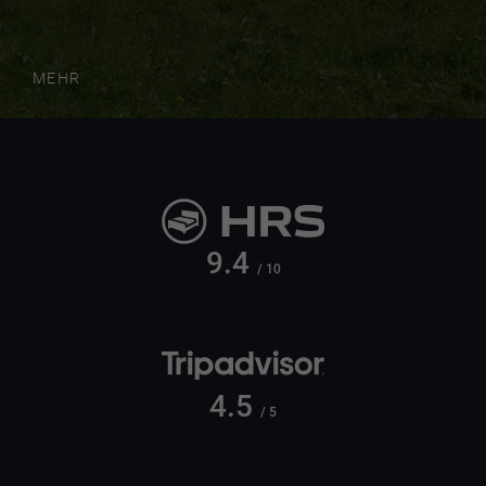
MEHR
9.4
/ 10
4.5
/ 5