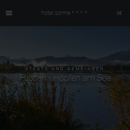
hotel sonne
****
DE
STÄDTE UND GEMEINDEN
Füssen - Hopfen am See