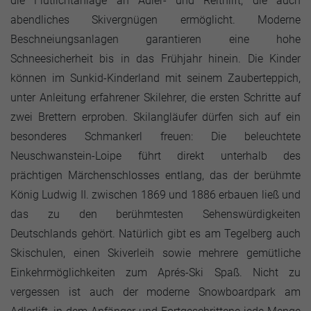
die Flutlichtanlage an Adler- und Reithlift, die auch
abendliches Skivergnügen ermöglicht. Moderne
Beschneiungsanlagen garantieren eine hohe
Schneesicherheit bis in das Frühjahr hinein. Die Kinder
können im Sunkid-Kinderland mit seinem Zauberteppich,
unter Anleitung erfahrener Skilehrer, die ersten Schritte auf
zwei Brettern erproben. Skilangläufer dürfen sich auf ein
besonderes Schmankerl freuen: Die beleuchtete
Neuschwanstein-Loipe führt direkt unterhalb des
prächtigen Märchenschlosses entlang, das der berühmte
König Ludwig II. zwischen 1869 und 1886 erbauen ließ und
das zu den berühmtesten Sehenswürdigkeiten
Deutschlands gehört. Natürlich gibt es am Tegelberg auch
Skischulen, einen Skiverleih sowie mehrere gemütliche
Einkehrmöglichkeiten zum Aprés-Ski Spaß. Nicht zu
vergessen ist auch der moderne Snowboardpark am