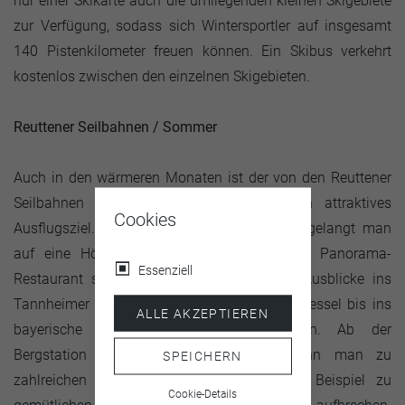
nur einer Skikarte auch die umliegenden kleinen Skigebiete
zur Verfügung, sodass sich Wintersportler auf insgesamt
140 Pistenkilometer freuen können. Ein Skibus verkehrt
kostenlos zwischen den einzelnen Skigebieten.
Reuttener Seilbahnen / Sommer
Auch in den wärmeren Monaten ist der von den Reuttener
Seilbahnen erschlossene Hahnenkamm ein attraktives
Cookies
Ausflugsziel. Mit der 8er-Einseilumlaufbahn gelangt man
auf eine Höhe von 1730 Metern, wo das Panorama-
Essenziell
Restaurant steht, von dem aus sich tolle Ausblicke ins
Tannheimer Tal und über den Reuttener Talkessel bis ins
ALLE AKZEPTIEREN
bayerische Voralpenland genießen lassen. Ab der
Bergstation der Reuttener Seilbahnen kann man zu
SPEICHERN
zahlreichen attraktiven Wanderungen, zum Beispiel zu
Cookie-Details