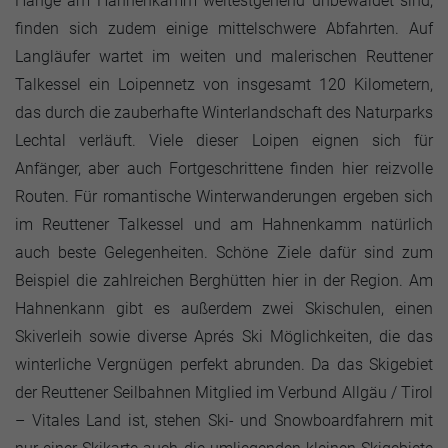
Hänge am Hahnenkamm weitestgehend unbewaldet sind,
finden sich zudem einige mittelschwere Abfahrten. Auf
Langläufer wartet im weiten und malerischen Reuttener
Talkessel ein Loipennetz von insgesamt 120 Kilometern,
das durch die zauberhafte Winterlandschaft des Naturparks
Lechtal verläuft. Viele dieser Loipen eignen sich für
Anfänger, aber auch Fortgeschrittene finden hier reizvolle
Routen. Für romantische Winterwanderungen ergeben sich
im Reuttener Talkessel und am Hahnenkamm natürlich
auch beste Gelegenheiten. Schöne Ziele dafür sind zum
Beispiel die zahlreichen Berghütten hier in der Region. Am
Hahnenkann gibt es außerdem zwei Skischulen, einen
Skiverleih sowie diverse Aprés Ski Möglichkeiten, die das
winterliche Vergnügen perfekt abrunden. Da das Skigebiet
der Reuttener Seilbahnen Mitglied im Verbund Allgäu / Tirol
– Vitales Land ist, stehen Ski- und Snowboardfahrern mit