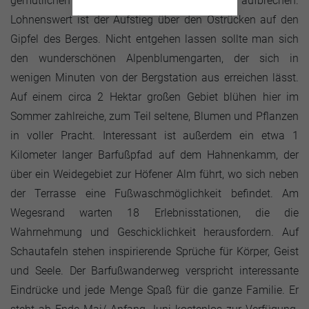
gemütlichen Berghütten in der Nähe, aufbrechen.
Lohnenswert ist der Aufstieg über den Ostrücken auf den
Gipfel des Berges. Nicht entgehen lassen sollte man sich
den wunderschönen Alpenblumengarten, der sich in
wenigen Minuten von der Bergstation aus erreichen lässt.
Auf einem circa 2 Hektar großen Gebiet blühen hier im
Sommer zahlreiche, zum Teil seltene, Blumen und Pflanzen
in voller Pracht. Interessant ist außerdem ein etwa 1
Kilometer langer Barfußpfad auf dem Hahnenkamm, der
über ein Weidegebiet zur Höfener Alm führt, wo sich neben
der Terrasse eine Fußwaschmöglichkeit befindet. Am
Wegesrand warten 18 Erlebnisstationen, die die
Wahrnehmung und Geschicklichkeit herausfordern. Auf
Schautafeln stehen inspirierende Sprüche für Körper, Geist
und Seele. Der Barfußwanderweg verspricht interessante
Eindrücke und jede Menge Spaß für die ganze Familie. Er