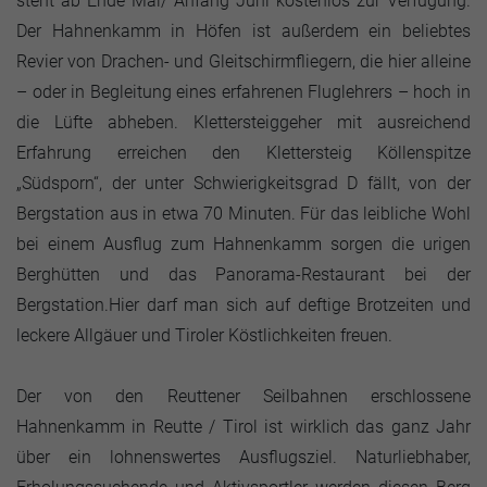
steht ab Ende Mai/ Anfang Juni kostenlos zur Verfügung.
Der Hahnenkamm in Höfen ist außerdem ein beliebtes
Revier von Drachen- und Gleitschirmfliegern, die hier alleine
– oder in Begleitung eines erfahrenen Fluglehrers – hoch in
die Lüfte abheben. Klettersteiggeher mit ausreichend
Erfahrung erreichen den Klettersteig Köllenspitze
„Südsporn“, der unter Schwierigkeitsgrad D fällt, von der
Bergstation aus in etwa 70 Minuten. Für das leibliche Wohl
bei einem Ausflug zum Hahnenkamm sorgen die urigen
Berghütten und das Panorama-Restaurant bei der
Bergstation.Hier darf man sich auf deftige Brotzeiten und
leckere Allgäuer und Tiroler Köstlichkeiten freuen.
Der von den Reuttener Seilbahnen erschlossene
Hahnenkamm in Reutte / Tirol ist wirklich das ganz Jahr
über ein lohnenswertes Ausflugsziel. Naturliebhaber,