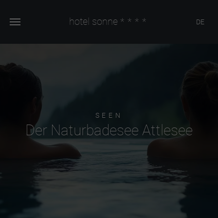
hotel sonne
****
DE
SEEN
Der Naturbadesee Attlesee