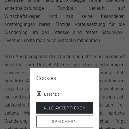
Gewässer ist der Parkplatz „Rindegger Tanne“. Die etwa
anderthalbstündige Rundtour verläuft auf
Wirtschaftswegen und hält keine besonderen
Anstrengungen bereit. Einzige Voraussetzung für die
Wanderung um den Attlesee sind festes Schuhwerk.
Eventuell sollte man auch Getränke mitnehmen.
Vom Ausgangspunkt der Wanderung geht es in nördlicher
Richtung zum Ortsteil Attlesee und dem gleichnamigen
Gewässer. Die familienfreundliche Wanderung hält
Cookies
grandiose Ausblicke bereit, die bei guten Sichtverhältnissen
sogar bis zur
Zugspitze
reichen. Die Luft ist sehr wohltuend
Essenziell
hier und in der schönen Natur rund um den See lassen sich
zahlreiche Pflanzen und Tiere, darunter auch zum Teil
ALLE AKZEPTIEREN
seltene Wasservögel, entdecken. Wer die herrliche
Wanderung noch etwas erweitern möchte, folgt
SPEICHERN