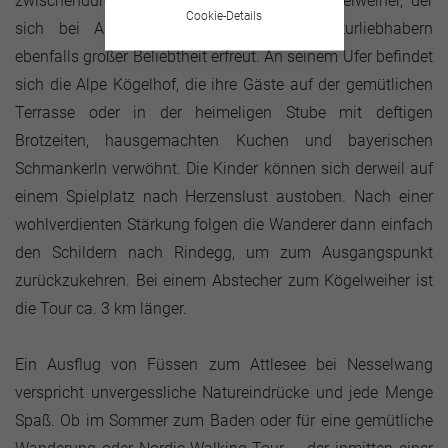
zwischendurch der Ausschilderung zum Kögelweiher, der
Cookie-Details
sich bei Anglern, Badefreunden und Naturliebhabern
ebenfalls großer Beliebtheit erfreut. An seinem Ufer befindet
sich die Alpe Kögelhof, die ihre Gäste auf der gemütlichen
Terrasse oder in der heimeligen Stube mit deftigen
Brotzeiten, hausgemachten Kuchen und bayerischen
Schmankerln verwöhnt. Die Kinder können sich derweil auf
einem Spielplatz nach Herzenslust austoben. Nach einer
wohlverdienten Stärkung folgen die Wanderer dann einfach
den Schildern nach Rindegg, um zum Ausgangspunkt
zurückzukehren. Bei einem Abstecher zum Kögelweiher ist
die Tour ca. 3 km länger.
Ein Ausflug von Füssen zum Attlesee bei Nesselwang
verspricht unvergessliche Natureindrücke und jede Menge
Spaß. Ob im Sommer zum Baden oder für eine gemütliche