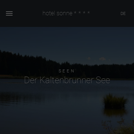
hotel sonne
****
DE
SEEN
Der Kaltenbrunner See