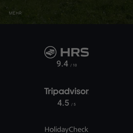
MEHR
9.4
/ 10
4.5
/ 5