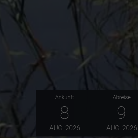
Ankunft
Abreise
8
9
AUG
2026
AUG
2026