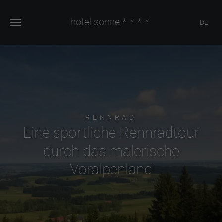
hotel sonne
****
DE
RENNRAD
Eine sportliche Rennradtour
durch das malerische
Voralpenland