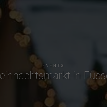
EVENTS
eihnachtsmarkt in Füss