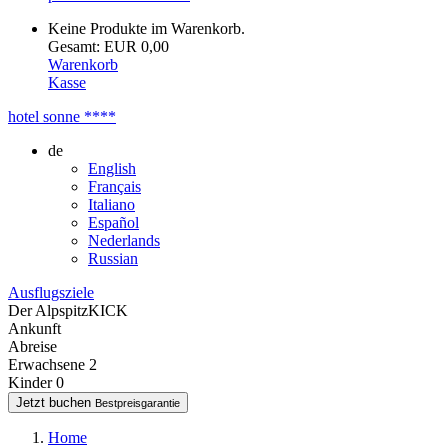
Keine Produkte im Warenkorb.
Gesamt: EUR 0,00
Warenkorb
Kasse
hotel sonne
****
de
English
Français
Italiano
Español
Nederlands
Russian
Ausflugsziele
Der AlpspitzKICK
Ankunft
Abreise
Erwachsene
2
Kinder
0
Jetzt buchen
Bestpreisgarantie
Home