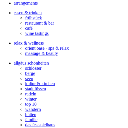
arrangements
essen & trinken
frühstück
restaurant & bar
café
wine tastings
relax & wellness
orient oase - spa & relax
massage & beauty
allgäus schönheiten
schlösser
berge
seen
kultur & kirchen
stadt füssen
radeln
winter
top 10
wandern
hütten
familie
das festspielhaus