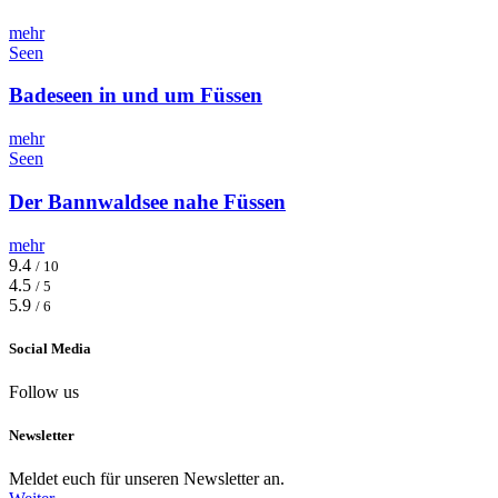
mehr
Seen
Badeseen in und um Füssen
mehr
Seen
Der Bannwaldsee nahe Füssen
mehr
9.4
/ 10
4.5
/ 5
5.9
/ 6
Social Media
Follow us
Newsletter
Meldet euch für unseren Newsletter an.