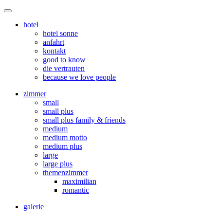
hotel
hotel sonne
anfahrt
kontakt
good to know
die vertrauten
because we love people
zimmer
small
small plus
small plus family & friends
medium
medium motto
medium plus
large
large plus
themenzimmer
maximilian
romantic
galerie