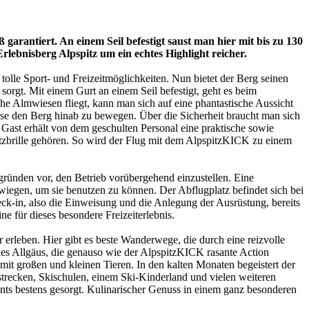
arantiert. An einem Seil befestigt saust man hier mit bis zu 130
rlebnisberg Alpspitz um ein echtes Highlight reicher.
 tolle Sport- und Freizeitmöglichkeiten. Nun bietet der Berg seinen
rgt. Mit einem Gurt an einem Seil befestigt, geht es beim
e Almwiesen fliegt, kann man sich auf eine phantastische Aussicht
Weise den Berg hinab zu bewegen. Über die Sicherheit braucht man sich
Gast erhält von dem geschulten Personal eine praktische sowie
utzbrille gehören. So wird der Flug mit dem AlpspitzKICK zu einem
sgründen vor, den Betrieb vorübergehend einzustellen. Eine
 wiegen, um sie benutzen zu können. Der Abflugplatz befindet sich bei
eck-in, also die Einweisung und die Anlegung der Ausrüstung, bereits
ne für dieses besondere Freizeiterlebnis.
rleben. Hier gibt es beste Wanderwege, die durch eine reizvolle
es Allgäus, die genauso wie der AlpspitzKICK rasante Action
o mit großen und kleinen Tieren. In den kalten Monaten begeistert der
trecken, Skischulen, einem Ski-Kinderland und vielen weiteren
ants bestens gesorgt. Kulinarischer Genuss in einem ganz besonderen