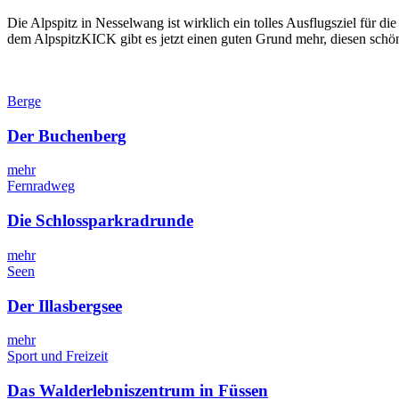
Die Alpspitz in Nesselwang ist wirklich ein tolles Ausflugsziel für 
dem AlpspitzKICK gibt es jetzt einen guten Grund mehr, diesen schö
Berge
Der Buchenberg
mehr
Fernradweg
Die Schlossparkradrunde
mehr
Seen
Der Illasbergsee
mehr
Sport und Freizeit
Das Walderlebniszentrum in Füssen