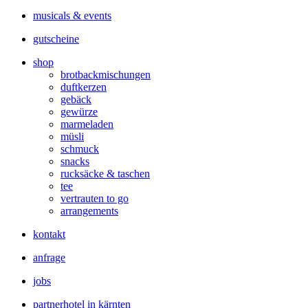
musicals & events
gutscheine
shop
brotbackmischungen
duftkerzen
gebäck
gewürze
marmeladen
müsli
schmuck
snacks
rucksäcke & taschen
tee
vertrauten to go
arrangements
kontakt
anfrage
jobs
partnerhotel in kärnten