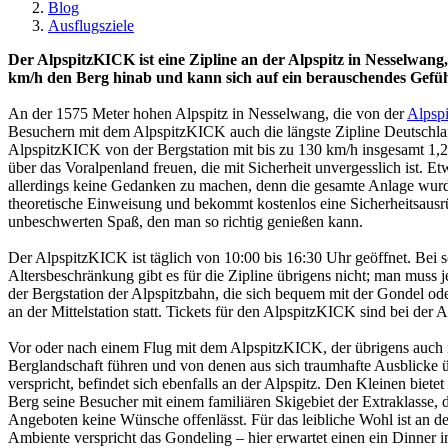
Blog
Ausflugsziele
Der AlpspitzKICK ist eine Zipline an der Alpspitz in Nesselwang
km/h den Berg hinab und kann sich auf ein berauschendes Gefühl 
An der 1575 Meter hohen Alpspitz in Nesselwang, die von der
Alpsp
Besuchern mit dem AlpspitzKICK auch die längste Zipline Deutschland
AlpspitzKICK von der Bergstation mit bis zu 130 km/h insgesamt 1,2
über das Voralpenland freuen, die mit Sicherheit unvergesslich ist. E
allerdings keine Gedanken zu machen, denn die gesamte Anlage wurde
theoretische Einweisung und bekommt kostenlos eine Sicherheitsausrü
unbeschwerten Spaß, den man so richtig genießen kann.
Der AlpspitzKICK ist täglich von 10:00 bis 16:30 Uhr geöffnet. Bei sc
Altersbeschränkung gibt es für die Zipline übrigens nicht; man muss 
der Bergstation der Alpspitzbahn, die sich bequem mit der Gondel ode
an der Mittelstation statt. Tickets für den AlpspitzKICK sind bei der
Vor oder nach einem Flug mit dem AlpspitzKICK, der übrigens auch i
Berglandschaft führen und von denen aus sich traumhafte Ausblicke 
verspricht, befindet sich ebenfalls an der Alpspitz. Den Kleinen biete
Berg seine Besucher mit einem familiären Skigebiet der Extraklasse
Angeboten keine Wünsche offenlässt. Für das leibliche Wohl ist an d
Ambiente verspricht das Gondeling – hier erwartet einen ein Dinner 