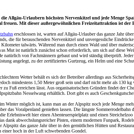
, die Allgäu-Urlaubern höchsten Nervenkitzel und jede Menge Spaß g
freuen. Mit dieser außergewöhnlichen Freizeitattraktion ist der E
itzbahn
erschlossen ist, warten auf Allgäu-Urlauber das ganze Jahr über
s, die für berauschenden Nervenkitzel und unvergessliche Eindrücke so
 Kilometer talwärts. Während man durch einen Wald und über malerisch
twas Mut ist natürlich zunächst schon erforderlich, um sich auf diese 
 natürlich von Fachmännern gebaut und wird ständig überprüft. Jeder 
stung angelegt, zu der zertifiziertes Gurtzeug, ein Helm und eine Sch
hlechtem Wetter behält es sich der Betreiber allerdings aus Sicherheit
jedoch mindestens 1,50 Meter groß sein und darf nicht mehr als 130 kg
r zu Fuß erreichen lässt. Aus organisatorischen Gründen findet der Ch
 Alpspitzbahn Nesselwang erhältlich. Dort gibt es auch Geschenkgutschei
m Winter möglich ist, kann man an der Alpspitz noch jede Menge mehr e
über das Voralpenland genießen lassen. Die längste Sommerrodelbahn d
t die Erlebniswelt hier einen Abenteuerspielplatz und einen Streichelzo
, das dank abwechslungsreicher Pisten, einem modernen Funpark, Rodels
er Alpspitz das ganze Jahr über in den gemütlichen Hütten und Restaur
in einer hoch in der Luft schwebenden Gondel.