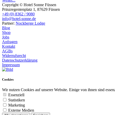
Weiter...
Copyright © Hotel Sonne Füssen
Prinzregentenplatz 1, 87629 Füssen
+49 (0) 8362 / 9080
info@hotel-sonne.de
Partner:
Nockberge Lodge
Blog
Shop
Jobs
Anfragen
Kontakt
AGBs
Widerrufsrecht
Datenschutzerklärung
Impressum
Cookies
Wir nutzen Cookies auf unserer Website. Einige von ihnen sind essenz
Essenziell
Statistiken
Marketing
Externe Medien